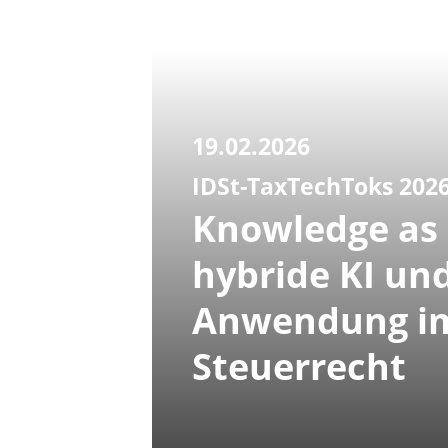
19.02.2026
IDSt-TaxTechToks 202
Knowledge as 
hybride KI un
Anwendung i
Steuerrecht