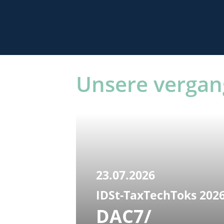
Unsere vergan
23.07.2026
IDSt-TaxTechToks 202
DAC7/