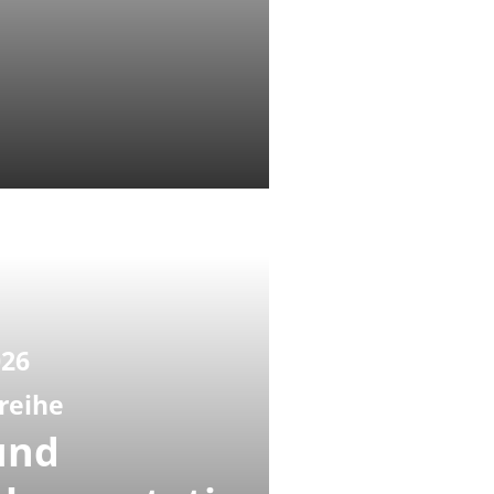
026
reihe
und