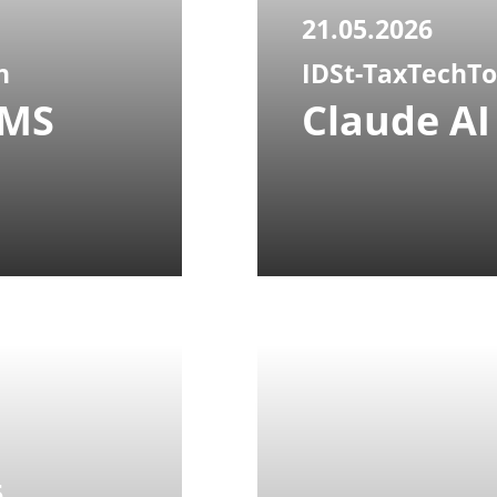
21.05.2026
n
IDSt-TaxTechTo
CMS
Claude AI
6