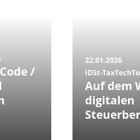
6
22.01.2026
Code /
IDSt-TaxTechTo
d
Auf dem 
m
digitalen
Steuerbe