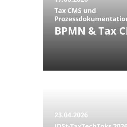
Tax CMS und
Prozessdokumentatio
BPMN & Tax 
23.04.2026
IDSt-TaxTechToks 202