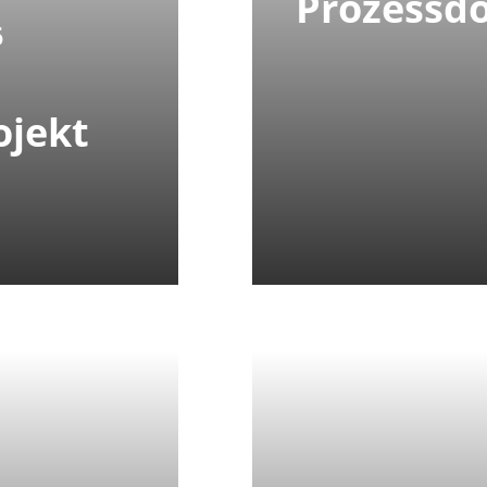
Prozessd
6
ojekt