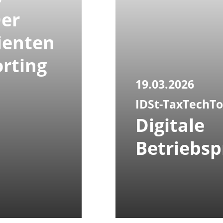
Der
ienten
rting
19.03.2026
IDSt-TaxTechTo
Digitale
Betriebs