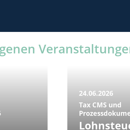
genen Veranstaltunge
24.06.2026
Tax CMS und
6
Prozessdokume
Lohnsteu