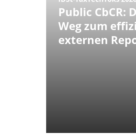
Public CbCR: 
Weg zum effiz
externen Repo