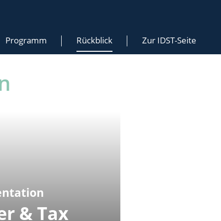
Programm
Rückblick
Zur IDST-Seite
n
ntation
er & Tax